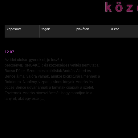
kapcsolat
tagok
plakátok
a kör
Archive for december, 2011
12.07.
Az idei utolsó. gyertek el, jó lesz! :)
bercsényiBRINGAKÖR és közönséges vetítés bemutatja:
Bacsó Péter: Szerelmes biciklisták András, Albert és
Bence álmai valóra válnak, amikor biciklitúrára mennek a
Balatonra. Napfény, vízpart, csinos lányok. András és
öccse Bence ugyanannak a lánynak csapják a szelet,
Eszternek. András ráveszi öccsét, hogy mondjon le a
lányról, akit egy este […]
2011. december 2. péntek |
Hozzászólások kikapcsolva