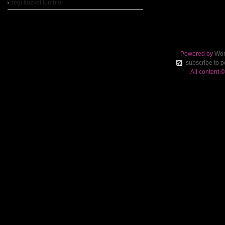
régi közvet tumblör
Powered by
Wor
subscribe to p
All content 