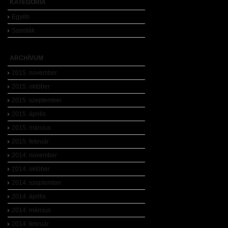
KATEGÓRIA
Egyéb
Szerdák
ARCHÍVUM
2015. november
2015. október
2015. szeptember
2015. április
2015. március
2015. február
2014. november
2014. október
2014. szeptember
2014. április
2014. március
2014. február