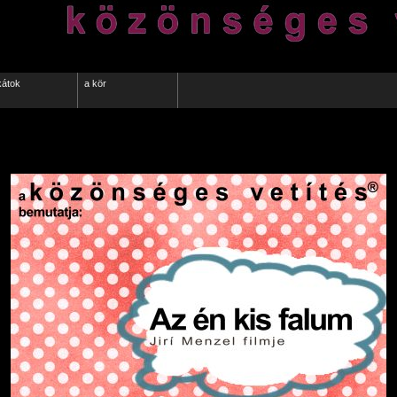
kátok
a kör