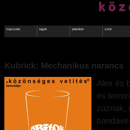
kapcsolat
tagok
plakátok
a kör
11.02.
Kubrick: Mechanikus narancs
Alex és b
és terror
zúznak, 
bandavez