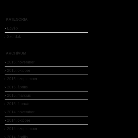
KATEGÓRIA
Egyéb
Szerdák
ARCHÍVUM
2015. november
2015. október
2015. szeptember
2015. április
2015. március
2015. február
2014. november
2014. október
2014. szeptember
2014. április