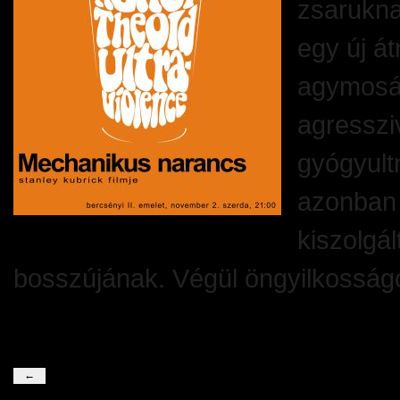
zsarukna
egy új á
agymosás
agresszi
gyógyult
azonban 
kiszolgál
bosszújának. Végül öngyilkosságo
2011. október 28. péntek | Filed 
←