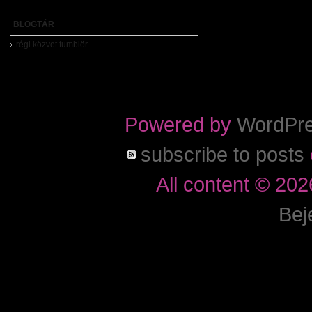
BLOGTÁR
régi közvet tumblör
Powered by
WordPr
subscribe to posts
All content © 20
Bej