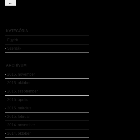
←
KATEGÓRIA
Egyéb
Szerdák
ARCHÍVUM
2015. november
2015. október
2015. szeptember
2015. április
2015. március
2015. február
2014. november
2014. október