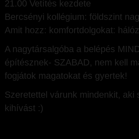
21.00 Vetítés kezdete
Bercsényi kollégium: földszint na
Amit hozz: komfortdolgokat: hálóz
A nagytársalgóba a belépés MIN
építésznek- SZABAD, nem kell mág
fogjátok magatokat és gyertek!
Szeretettel várunk mindenkit, aki 
kihívást :)
2012. február 29. szerda | Filed 