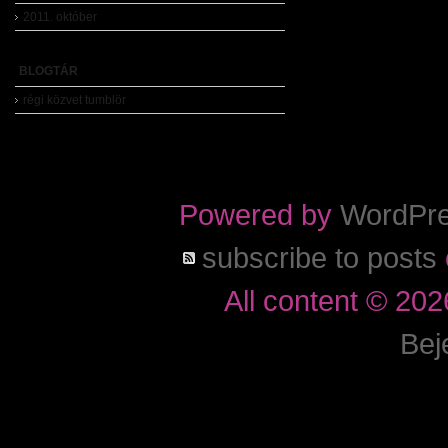
2011. október
BLOGTÁR
régi közvet tumblör
Powered by
WordPr
subscribe to posts
All content © 20
Bej