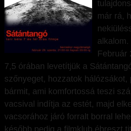
tulajdon
már rá, 
nekiüléss
alkalom.
Február 
7,5 órában levetítjük a Sátántangó
szőnyeget, hozzatok hálózsákot, 
bármit, ami komfortossá teszi sz
vacsival indítja az estét, majd elk
vacsorához járó forralt borral leh
később pedig a filmklub ébreszt ti