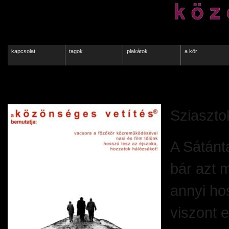
kapcsolat
tagok
plakátok
a kör
02.29.
Sziaszto
A Sátánta
bár azt 
annyi ho
viszont 